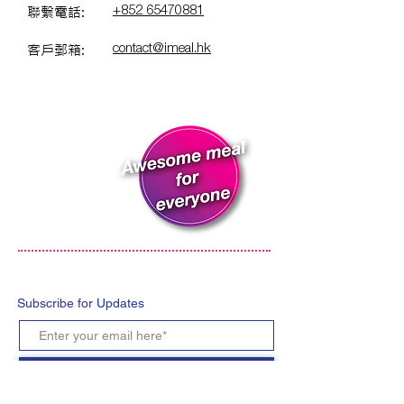
聯繫電話:
+852 65470881
客戶郵箱:
contact@imeal.hk
Subscribe for Updates
Subscribe Now